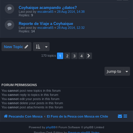
Coyhaique acampando ¿datos?
Last post by
escalera65
«
28 Aug 2014, 14:38
Replies:
9
Reporte de Viaje a Coyhaique
Last post by
escalera65
«
28 Aug 2014, 12:32
Replies:
14
New Topic
1
2
3
4
Next
170 topics
Jump to
FORUM PERMISSIONS
You
cannot
post new topics in this forum
You
cannot
reply to topics in this forum
You
cannot
edit your posts in this forum
You
cannot
delete your posts in this forum
You
cannot
post attachments in this forum
Pescando Con Mosca
El Foro de la Pesca con Mosca en Chile
Powered by
phpBB
® Forum Software © phpBB Limited
Prosilver Dark Edition by
Premium phpBB Styles