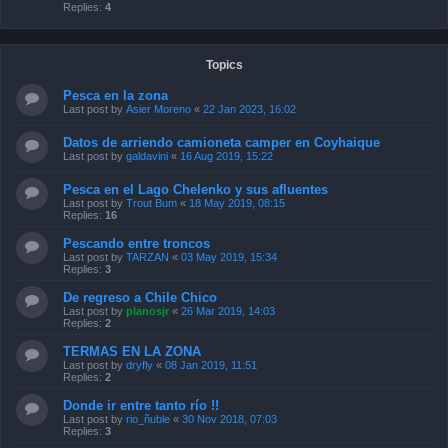
Replies:
4
Topics
Pesca en la zona
Last post by
Asier Moreno
«
22 Jan 2023, 16:02
Datos de arriendo camioneta camper en Coyhaique
Last post by
galdavini
«
16 Aug 2019, 15:22
Pesca en el Lago Chelenko y sus afluentes
Last post by
Trout Bum
«
18 May 2019, 08:15
Replies:
16
Pescando entre troncos
Last post by
TARZAN
«
03 May 2019, 15:34
Replies:
3
De regreso a Chile Chico
Last post by
planosjr
«
26 Mar 2019, 14:03
Replies:
2
TERMAS EN LA ZONA
Last post by
dryfly
«
08 Jan 2019, 11:51
Replies:
2
Donde ir entre tanto río !!
Last post by
rio_ñuble
«
30 Nov 2018, 07:03
Replies:
3