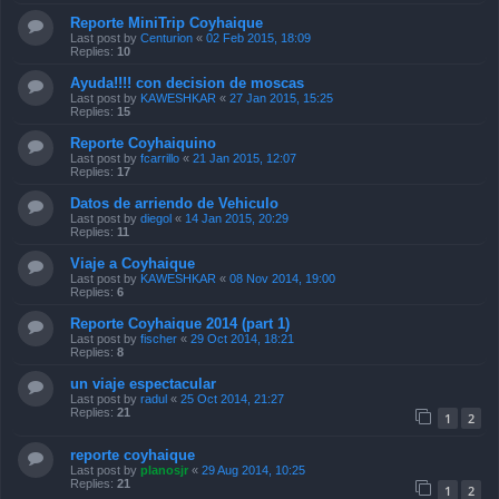
Reporte MiniTrip Coyhaique
Last post by
Centurion
«
02 Feb 2015, 18:09
Replies:
10
Ayuda!!!! con decision de moscas
Last post by
KAWESHKAR
«
27 Jan 2015, 15:25
Replies:
15
Reporte Coyhaiquino
Last post by
fcarrillo
«
21 Jan 2015, 12:07
Replies:
17
Datos de arriendo de Vehiculo
Last post by
diegol
«
14 Jan 2015, 20:29
Replies:
11
Viaje a Coyhaique
Last post by
KAWESHKAR
«
08 Nov 2014, 19:00
Replies:
6
Reporte Coyhaique 2014 (part 1)
Last post by
fischer
«
29 Oct 2014, 18:21
Replies:
8
un viaje espectacular
Last post by
radul
«
25 Oct 2014, 21:27
Replies:
21
1
2
reporte coyhaique
Last post by
planosjr
«
29 Aug 2014, 10:25
Replies:
21
1
2