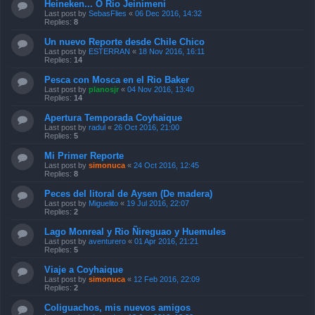
Heineken... O Rio Jeinimeni
Last post by
SebasFlies
«
06 Dec 2016, 14:32
Replies:
8
Un nuevo Reporte desde Chile Chico
Last post by
ESTERRAN
«
18 Nov 2016, 16:11
Replies:
14
Pesca con Mosca en el Rio Baker
Last post by
planosjr
«
04 Nov 2016, 13:40
Replies:
14
Apertura Temporada Coyhaique
Last post by
radul
«
26 Oct 2016, 21:00
Replies:
5
Mi Primer Reporte
Last post by
simonuca
«
24 Oct 2016, 12:45
Replies:
8
Peces del litoral de Aysen (De madera)
Last post by
Miguelito
«
19 Jul 2016, 22:07
Replies:
2
Lago Monreal y Rio Ñireguao y Huemules
Last post by
aventurero
«
01 Apr 2016, 21:21
Replies:
5
Viaje a Coyhaique
Last post by
simonuca
«
12 Feb 2016, 22:09
Replies:
2
Coliguachos, mis nuevos amigos