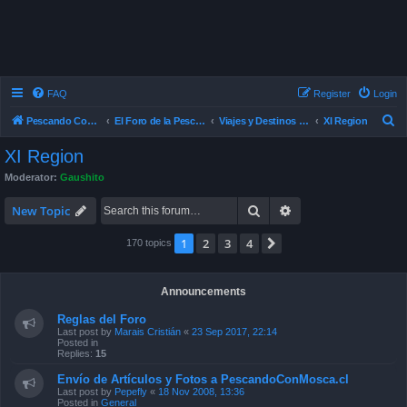
FAQ
Register
Login
S
Pescando Con Mosca
El Foro de la Pesca con Mosca en Chile
Viajes y Destinos de Pesca
XI Region
e
XI Region
a
Moderator:
Gaushito
r
Search
Advanced search
c
New Topic
h
1
2
3
4
Next
170 topics
Announcements
Reglas del Foro
Last post by
Marais Cristián
«
23 Sep 2017, 22:14
Posted in
Replies:
15
Envío de Artículos y Fotos a PescandoConMosca.cl
Last post by
Pepefly
«
18 Nov 2008, 13:36
Posted in
General