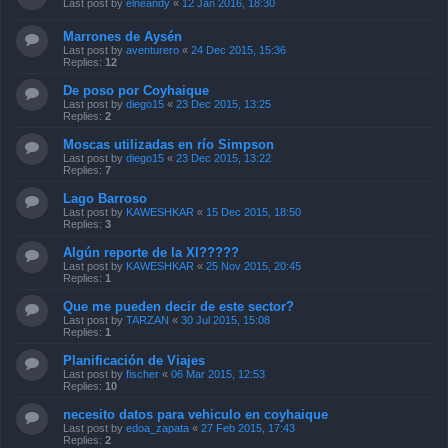
Last post by
elneandy
«
12 Jan 2016, 18:30
Marrones de Aysén
Last post by
aventurero
«
24 Dec 2015, 15:36
Replies:
12
De poso por Coyhaique
Last post by
diego15
«
23 Dec 2015, 13:25
Replies:
2
Moscas utilizadas en río Simpson
Last post by
diego15
«
23 Dec 2015, 13:22
Replies:
7
Lago Barroso
Last post by
KAWESHKAR
«
15 Dec 2015, 18:50
Replies:
3
Algún reporte de la XI?????
Last post by
KAWESHKAR
«
25 Nov 2015, 20:45
Replies:
1
Que me pueden decir de este sector?
Last post by
TARZAN
«
30 Jul 2015, 15:08
Replies:
1
Planificación de Viajes
Last post by
fischer
«
06 Mar 2015, 12:53
Replies:
10
necesito datos para vehiculo en coyhaique
Last post by
edoa_zapata
«
27 Feb 2015, 17:43
Replies:
2