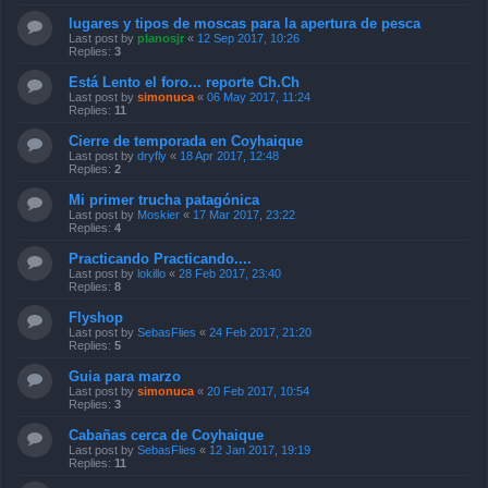
lugares y tipos de moscas para la apertura de pesca
Last post by
planosjr
«
12 Sep 2017, 10:26
Replies:
3
Está Lento el foro... reporte Ch.Ch
Last post by
simonuca
«
06 May 2017, 11:24
Replies:
11
Cierre de temporada en Coyhaique
Last post by
dryfly
«
18 Apr 2017, 12:48
Replies:
2
Mi primer trucha patagónica
Last post by
Moskier
«
17 Mar 2017, 23:22
Replies:
4
Practicando Practicando....
Last post by
lokillo
«
28 Feb 2017, 23:40
Replies:
8
Flyshop
Last post by
SebasFlies
«
24 Feb 2017, 21:20
Replies:
5
Guia para marzo
Last post by
simonuca
«
20 Feb 2017, 10:54
Replies:
3
Cabañas cerca de Coyhaique
Last post by
SebasFlies
«
12 Jan 2017, 19:19
Replies:
11