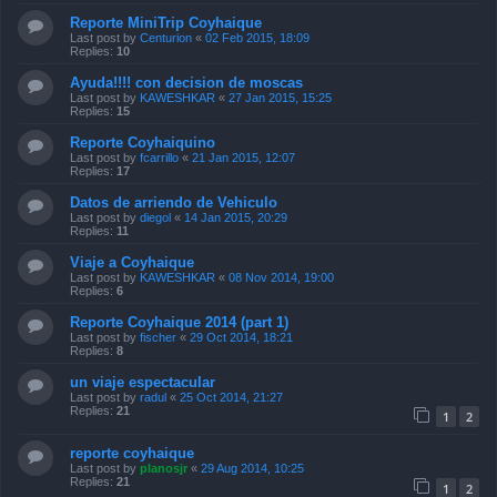
Reporte MiniTrip Coyhaique
Last post by
Centurion
«
02 Feb 2015, 18:09
Replies:
10
Ayuda!!!! con decision de moscas
Last post by
KAWESHKAR
«
27 Jan 2015, 15:25
Replies:
15
Reporte Coyhaiquino
Last post by
fcarrillo
«
21 Jan 2015, 12:07
Replies:
17
Datos de arriendo de Vehiculo
Last post by
diegol
«
14 Jan 2015, 20:29
Replies:
11
Viaje a Coyhaique
Last post by
KAWESHKAR
«
08 Nov 2014, 19:00
Replies:
6
Reporte Coyhaique 2014 (part 1)
Last post by
fischer
«
29 Oct 2014, 18:21
Replies:
8
un viaje espectacular
Last post by
radul
«
25 Oct 2014, 21:27
Replies:
21
1
2
reporte coyhaique
Last post by
planosjr
«
29 Aug 2014, 10:25
Replies:
21
1
2