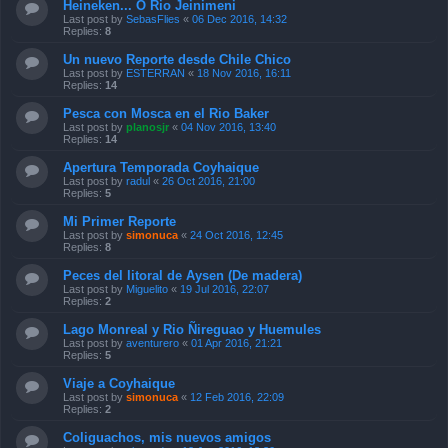
Heineken... O Rio Jeinimeni
Last post by
SebasFlies
«
06 Dec 2016, 14:32
Replies:
8
Un nuevo Reporte desde Chile Chico
Last post by
ESTERRAN
«
18 Nov 2016, 16:11
Replies:
14
Pesca con Mosca en el Rio Baker
Last post by
planosjr
«
04 Nov 2016, 13:40
Replies:
14
Apertura Temporada Coyhaique
Last post by
radul
«
26 Oct 2016, 21:00
Replies:
5
Mi Primer Reporte
Last post by
simonuca
«
24 Oct 2016, 12:45
Replies:
8
Peces del litoral de Aysen (De madera)
Last post by
Miguelito
«
19 Jul 2016, 22:07
Replies:
2
Lago Monreal y Rio Ñireguao y Huemules
Last post by
aventurero
«
01 Apr 2016, 21:21
Replies:
5
Viaje a Coyhaique
Last post by
simonuca
«
12 Feb 2016, 22:09
Replies:
2
Coliguachos, mis nuevos amigos