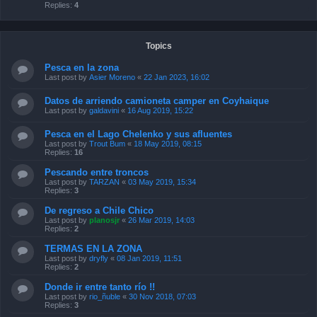
Replies:
4
Topics
Pesca en la zona
Last post by
Asier Moreno
«
22 Jan 2023, 16:02
Datos de arriendo camioneta camper en Coyhaique
Last post by
galdavini
«
16 Aug 2019, 15:22
Pesca en el Lago Chelenko y sus afluentes
Last post by
Trout Bum
«
18 May 2019, 08:15
Replies:
16
Pescando entre troncos
Last post by
TARZAN
«
03 May 2019, 15:34
Replies:
3
De regreso a Chile Chico
Last post by
planosjr
«
26 Mar 2019, 14:03
Replies:
2
TERMAS EN LA ZONA
Last post by
dryfly
«
08 Jan 2019, 11:51
Replies:
2
Donde ir entre tanto río !!
Last post by
rio_ñuble
«
30 Nov 2018, 07:03
Replies:
3