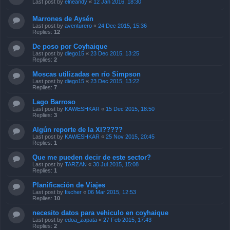
Last post by
elneandy
«
12 Jan 2016, 18:30
Marrones de Aysén
Last post by
aventurero
«
24 Dec 2015, 15:36
Replies:
12
De poso por Coyhaique
Last post by
diego15
«
23 Dec 2015, 13:25
Replies:
2
Moscas utilizadas en río Simpson
Last post by
diego15
«
23 Dec 2015, 13:22
Replies:
7
Lago Barroso
Last post by
KAWESHKAR
«
15 Dec 2015, 18:50
Replies:
3
Algún reporte de la XI?????
Last post by
KAWESHKAR
«
25 Nov 2015, 20:45
Replies:
1
Que me pueden decir de este sector?
Last post by
TARZAN
«
30 Jul 2015, 15:08
Replies:
1
Planificación de Viajes
Last post by
fischer
«
06 Mar 2015, 12:53
Replies:
10
necesito datos para vehiculo en coyhaique
Last post by
edoa_zapata
«
27 Feb 2015, 17:43
Replies:
2