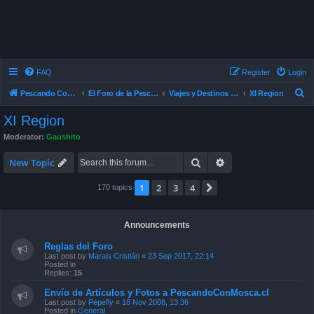
FAQ
Register
Login
S
Pescando Con Mosca
El Foro de la Pesca con Mosca en Chile
Viajes y Destinos de Pesca
XI Region
e
XI Region
a
Moderator:
Gaushito
r
Search
Advanced search
c
New Topic
h
1
2
3
4
Next
170 topics
Announcements
Reglas del Foro
Last post by
Marais Cristián
«
23 Sep 2017, 22:14
Posted in
Replies:
15
Envío de Artículos y Fotos a PescandoConMosca.cl
Last post by
Pepefly
«
18 Nov 2008, 13:36
Posted in
General