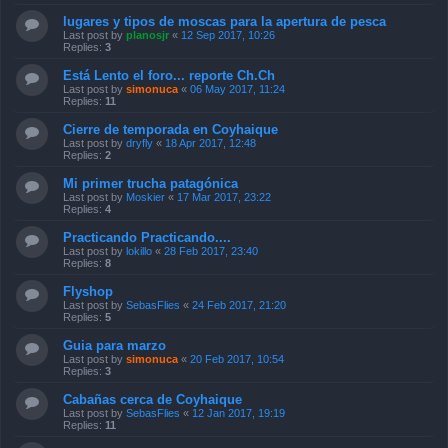
lugares y tipos de moscas para la apertura de pesca
Last post by
planosjr
«
12 Sep 2017, 10:26
Replies:
3
Está Lento el foro... reporte Ch.Ch
Last post by
simonuca
«
06 May 2017, 11:24
Replies:
11
Cierre de temporada en Coyhaique
Last post by
dryfly
«
18 Apr 2017, 12:48
Replies:
2
Mi primer trucha patagónica
Last post by
Moskier
«
17 Mar 2017, 23:22
Replies:
4
Practicando Practicando....
Last post by
lokillo
«
28 Feb 2017, 23:40
Replies:
8
Flyshop
Last post by
SebasFlies
«
24 Feb 2017, 21:20
Replies:
5
Guia para marzo
Last post by
simonuca
«
20 Feb 2017, 10:54
Replies:
3
Cabañas cerca de Coyhaique
Last post by
SebasFlies
«
12 Jan 2017, 19:19
Replies:
11