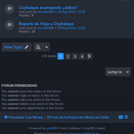
Coyhaique acampando ¿datos?
Last post by
escalera65
«
28 Aug 2014, 14:38
Replies:
9
Reporte de Viaje a Coyhaique
Last post by
escalera65
«
28 Aug 2014, 12:32
Replies:
14
New Topic
1
2
3
4
Next
170 topics
Jump to
FORUM PERMISSIONS
You
cannot
post new topics in this forum
You
cannot
reply to topics in this forum
You
cannot
edit your posts in this forum
You
cannot
delete your posts in this forum
You
cannot
post attachments in this forum
Pescando Con Mosca
El Foro de la Pesca con Mosca en Chile
Powered by
phpBB
® Forum Software © phpBB Limited
Prosilver Dark Edition by
Premium phpBB Styles