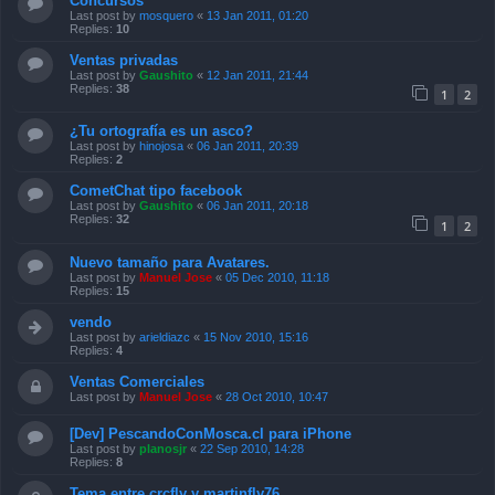
Concursos
Last post by
mosquero
«
13 Jan 2011, 01:20
Replies:
10
Ventas privadas
Last post by
Gaushito
«
12 Jan 2011, 21:44
Replies:
38
1
2
¿Tu ortografía es un asco?
Last post by
hinojosa
«
06 Jan 2011, 20:39
Replies:
2
CometChat tipo facebook
Last post by
Gaushito
«
06 Jan 2011, 20:18
Replies:
32
1
2
Nuevo tamaño para Avatares.
Last post by
Manuel Jose
«
05 Dec 2010, 11:18
Replies:
15
vendo
Last post by
arieldiazc
«
15 Nov 2010, 15:16
Replies:
4
Ventas Comerciales
Last post by
Manuel Jose
«
28 Oct 2010, 10:47
[Dev] PescandoConMosca.cl para iPhone
Last post by
planosjr
«
22 Sep 2010, 14:28
Replies:
8
Tema entre crcfly y martinfly76