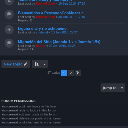
Last post by
Manuel Jose
«
16 Sep 2010, 17:18
Bienvenidos a PescandoConMosca.cl
Last post by
Manuel Jose
«
30 Jun 2010, 17:15
Replies:
2
laguna dial y rio achibueno
Last post by
cristobal
«
13 Jun 2010, 22:27
Migración del Sitio [Joomla 1.x a Joomla 1.5x)
Last post by
imatte
«
02 Jun 2010, 19:23
Replies:
14
New Topic
1
2
Next
87 topics
Jump to
FORUM PERMISSIONS
You
cannot
post new topics in this forum
You
cannot
reply to topics in this forum
You
cannot
edit your posts in this forum
You
cannot
delete your posts in this forum
You
cannot
post attachments in this forum