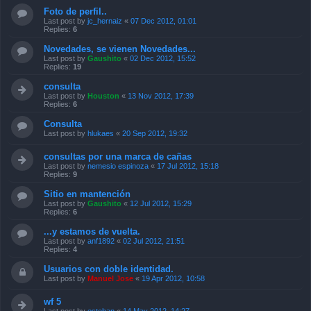
Foto de perfil..
Last post by
jc_hernaiz
«
07 Dec 2012, 01:01
Replies:
6
Novedades, se vienen Novedades...
Last post by
Gaushito
«
02 Dec 2012, 15:52
Replies:
19
consulta
Last post by
Houston
«
13 Nov 2012, 17:39
Replies:
6
Consulta
Last post by
hlukaes
«
20 Sep 2012, 19:32
consultas por una marca de cañas
Last post by
nemesio espinoza
«
17 Jul 2012, 15:18
Replies:
9
Sitio en mantención
Last post by
Gaushito
«
12 Jul 2012, 15:29
Replies:
6
...y estamos de vuelta.
Last post by
anf1892
«
02 Jul 2012, 21:51
Replies:
4
Usuarios con doble identidad.
Last post by
Manuel Jose
«
19 Apr 2012, 10:58
wf 5
Last post by
esteban
«
14 May 2012, 14:27