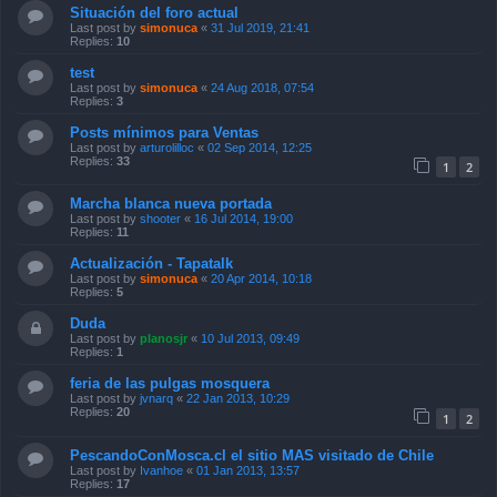
Situación del foro actual
Last post by
simonuca
«
31 Jul 2019, 21:41
Replies:
10
test
Last post by
simonuca
«
24 Aug 2018, 07:54
Replies:
3
Posts mínimos para Ventas
Last post by
arturolilloc
«
02 Sep 2014, 12:25
Replies:
33
1
2
Marcha blanca nueva portada
Last post by
shooter
«
16 Jul 2014, 19:00
Replies:
11
Actualización - Tapatalk
Last post by
simonuca
«
20 Apr 2014, 10:18
Replies:
5
Duda
Last post by
planosjr
«
10 Jul 2013, 09:49
Replies:
1
feria de las pulgas mosquera
Last post by
jvnarq
«
22 Jan 2013, 10:29
Replies:
20
1
2
PescandoConMosca.cl el sitio MAS visitado de Chile
Last post by
Ivanhoe
«
01 Jan 2013, 13:57
Replies:
17