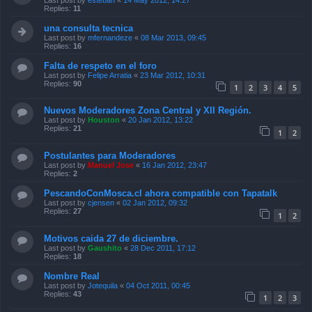
Replies:
11
una consulta tecnica
Last post by
mfernandeze
«
08 Mar 2013, 09:45
Replies:
16
Falta de respeto en el foro
Last post by
Felipe Arratia
«
23 Mar 2012, 10:31
Replies:
90
1
2
3
4
5
Nuevos Moderadores Zona Central y XII Región.
Last post by
Houston
«
20 Jan 2012, 13:22
Replies:
21
1
2
Postulantes para Moderadores
Last post by
Manuel Jose
«
16 Jan 2012, 23:47
Replies:
2
PescandoConMosca.cl ahora compatible con Tapatalk
Last post by
cjensen
«
02 Jan 2012, 09:32
Replies:
27
1
2
Motivos caida 27 de diciembre.
Last post by
Gaushito
«
28 Dec 2011, 17:12
Replies:
18
Nombre Real
Last post by
Jotequila
«
04 Oct 2011, 00:45
Replies:
43
1
2
3