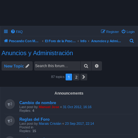
FAQ
Register
Login
S
Pescando Con Mosca
El Foro de la Pesca con Mosca en Chile
Info
Anuncios y Administración
e
Anuncios y Administración
a
r
Search
Advanced search
New Topic
c
1
2
Next
87 topics
h
Announcements
Cambio de nombre
Last post by
Manuel Jose
«
31 Oct 2012, 16:16
Replies:
4
Reglas del Foro
Last post by
Marais Cristián
«
23 Sep 2017, 22:14
Posted in
Replies:
15