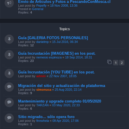
Envío de Artículos y Fotos a PescandoConMosca.cl
Last post by
Pepefly
«
18 Nov 2008, 13:36
Posted in
General
Replies:
4
Topics
Guía [GALERIA FOTOS PERSONALES]
Last post by
danielmp
«
15 Jul 2016, 06:34
Replies:
12
Guía Incrustación [IMAGENES] en los post.
Last post by
nemesio espinoza
«
18 Sep 2014, 18:31
Replies:
23
1
2
Guía Incrustación [YOU TUBE] en los post.
Last post by
admin
«
22 Nov 2007, 18:05
Migración del sitio y actualización de plataforma
Last post by
simonuca
«
25 Aug 2020, 22:14
Replies:
9
Mantenimiento y upgrade completo 01/05/2020
Last post by
TARZAN
«
03 May 2020, 22:33
Replies:
6
Sitio migrado... sólo opera foro
Last post by
ftrewhela
«
08 Apr 2020, 17:06
Replies:
1