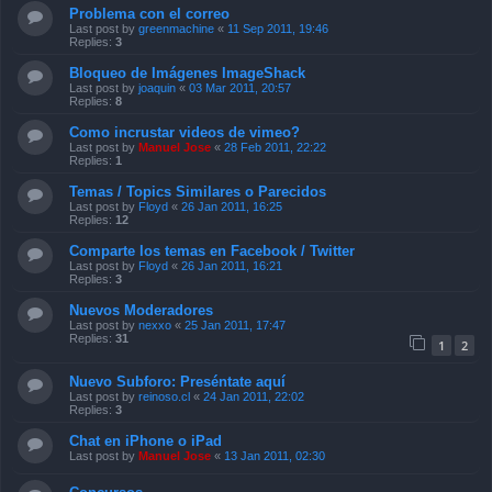
Problema con el correo
Last post by
greenmachine
«
11 Sep 2011, 19:46
Replies:
3
Bloqueo de Imágenes ImageShack
Last post by
joaquin
«
03 Mar 2011, 20:57
Replies:
8
Como incrustar videos de vimeo?
Last post by
Manuel Jose
«
28 Feb 2011, 22:22
Replies:
1
Temas / Topics Similares o Parecidos
Last post by
Floyd
«
26 Jan 2011, 16:25
Replies:
12
Comparte los temas en Facebook / Twitter
Last post by
Floyd
«
26 Jan 2011, 16:21
Replies:
3
Nuevos Moderadores
Last post by
nexxo
«
25 Jan 2011, 17:47
Replies:
31
1
2
Nuevo Subforo: Preséntate aquí
Last post by
reinoso.cl
«
24 Jan 2011, 22:02
Replies:
3
Chat en iPhone o iPad
Last post by
Manuel Jose
«
13 Jan 2011, 02:30