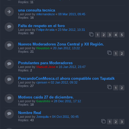
Replies:
11
una consulta tecnica
Last post by
mfernandeze
«
08 Mar 2013, 09:45
Replies:
16
Falta de respeto en el foro
Last post by
Felipe Arratia
«
23 Mar 2012, 10:31
Replies:
90
1
2
3
4
5
Nuevos Moderadores Zona Central y XII Región.
Last post by
Houston
«
20 Jan 2012, 13:22
Replies:
21
1
2
Postulantes para Moderadores
Last post by
Manuel Jose
«
16 Jan 2012, 23:47
Replies:
2
PescandoConMosca.cl ahora compatible con Tapatalk
Last post by
cjensen
«
02 Jan 2012, 09:32
Replies:
27
1
2
Motivos caida 27 de diciembre.
Last post by
Gaushito
«
28 Dec 2011, 17:12
Replies:
18
Nombre Real
Last post by
Jotequila
«
04 Oct 2011, 00:45
Replies:
43
1
2
3