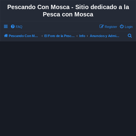
Pescando Con Mosca - Sitio dedicado a la
Pesca con Mosca
FAQ
Register
Login
S
Pescando Con Mosca
El Foro de la Pesca con Mosca en Chile
Info
Anuncios y Administración
e
a
r
c
h