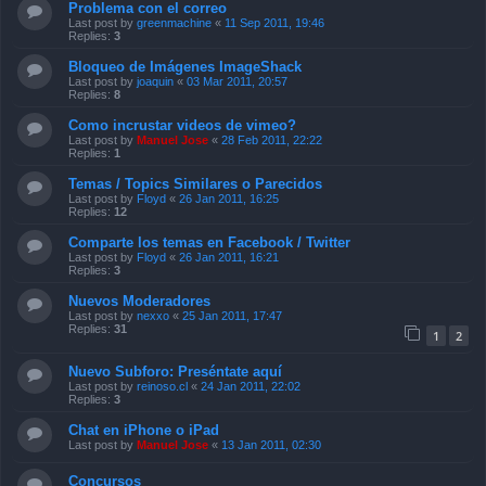
Problema con el correo
Last post by
greenmachine
«
11 Sep 2011, 19:46
Replies:
3
Bloqueo de Imágenes ImageShack
Last post by
joaquin
«
03 Mar 2011, 20:57
Replies:
8
Como incrustar videos de vimeo?
Last post by
Manuel Jose
«
28 Feb 2011, 22:22
Replies:
1
Temas / Topics Similares o Parecidos
Last post by
Floyd
«
26 Jan 2011, 16:25
Replies:
12
Comparte los temas en Facebook / Twitter
Last post by
Floyd
«
26 Jan 2011, 16:21
Replies:
3
Nuevos Moderadores
Last post by
nexxo
«
25 Jan 2011, 17:47
Replies:
31
1
2
Nuevo Subforo: Preséntate aquí
Last post by
reinoso.cl
«
24 Jan 2011, 22:02
Replies:
3
Chat en iPhone o iPad
Last post by
Manuel Jose
«
13 Jan 2011, 02:30
Concursos