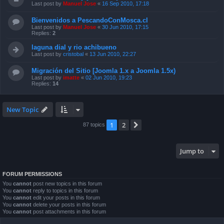
Last post by
Manuel Jose
«
16 Sep 2010, 17:18
Bienvenidos a PescandoConMosca.cl
Last post by
Manuel Jose
«
30 Jun 2010, 17:15
Replies:
2
laguna dial y rio achibueno
Last post by
cristobal
«
13 Jun 2010, 22:27
Migración del Sitio [Joomla 1.x a Joomla 1.5x)
Last post by
imatte
«
02 Jun 2010, 19:23
Replies:
14
New Topic
1
2
Next
87 topics
Jump to
FORUM PERMISSIONS
You
cannot
post new topics in this forum
You
cannot
reply to topics in this forum
You
cannot
edit your posts in this forum
You
cannot
delete your posts in this forum
You
cannot
post attachments in this forum