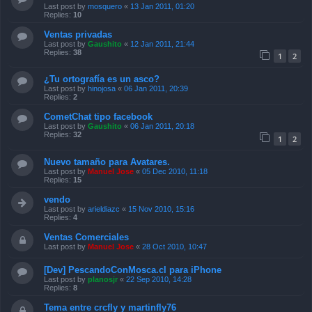
Last post by
mosquero
«
13 Jan 2011, 01:20
Replies:
10
Ventas privadas
Last post by
Gaushito
«
12 Jan 2011, 21:44
Replies:
38
1
2
¿Tu ortografía es un asco?
Last post by
hinojosa
«
06 Jan 2011, 20:39
Replies:
2
CometChat tipo facebook
Last post by
Gaushito
«
06 Jan 2011, 20:18
Replies:
32
1
2
Nuevo tamaño para Avatares.
Last post by
Manuel Jose
«
05 Dec 2010, 11:18
Replies:
15
vendo
Last post by
arieldiazc
«
15 Nov 2010, 15:16
Replies:
4
Ventas Comerciales
Last post by
Manuel Jose
«
28 Oct 2010, 10:47
[Dev] PescandoConMosca.cl para iPhone
Last post by
planosjr
«
22 Sep 2010, 14:28
Replies:
8
Tema entre crcfly y martinfly76