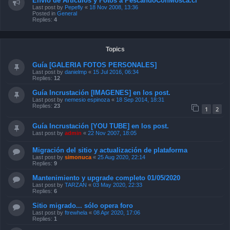
Envío de Artículos y Fotos a PescandoConMosca.cl
Last post by
Pepefly
«
18 Nov 2008, 13:36
Posted in
General
Replies:
4
Topics
Guía [GALERIA FOTOS PERSONALES]
Last post by
danielmp
«
15 Jul 2016, 06:34
Replies:
12
Guía Incrustación [IMAGENES] en los post.
Last post by
nemesio espinoza
«
18 Sep 2014, 18:31
Replies:
23
1
2
Guía Incrustación [YOU TUBE] en los post.
Last post by
admin
«
22 Nov 2007, 18:05
Migración del sitio y actualización de plataforma
Last post by
simonuca
«
25 Aug 2020, 22:14
Replies:
9
Mantenimiento y upgrade completo 01/05/2020
Last post by
TARZAN
«
03 May 2020, 22:33
Replies:
6
Sitio migrado... sólo opera foro
Last post by
ftrewhela
«
08 Apr 2020, 17:06
Replies:
1