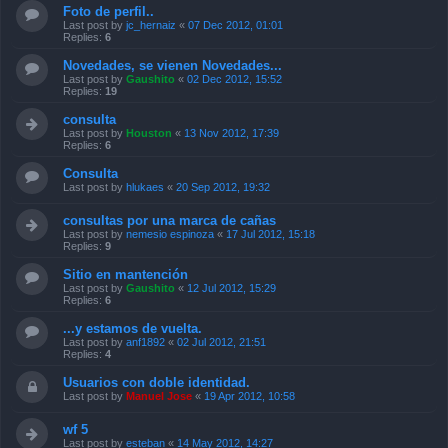
Foto de perfil..
Last post by
jc_hernaiz
«
07 Dec 2012, 01:01
Replies:
6
Novedades, se vienen Novedades...
Last post by
Gaushito
«
02 Dec 2012, 15:52
Replies:
19
consulta
Last post by
Houston
«
13 Nov 2012, 17:39
Replies:
6
Consulta
Last post by
hlukaes
«
20 Sep 2012, 19:32
consultas por una marca de cañas
Last post by
nemesio espinoza
«
17 Jul 2012, 15:18
Replies:
9
Sitio en mantención
Last post by
Gaushito
«
12 Jul 2012, 15:29
Replies:
6
...y estamos de vuelta.
Last post by
anf1892
«
02 Jul 2012, 21:51
Replies:
4
Usuarios con doble identidad.
Last post by
Manuel Jose
«
19 Apr 2012, 10:58
wf 5
Last post by
esteban
«
14 May 2012, 14:27