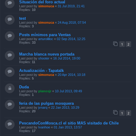
Situación del foro actual
Last post by
simonuca
«
31 Jul 2019, 21:41
Replies:
10
test
Last post by
simonuca
«
24 Aug 2018, 07:54
Replies:
3
Posts mínimos para Ventas
Last post by
arturolilloc
«
02 Sep 2014, 12:25
Replies:
33
1
2
Marcha blanca nueva portada
Last post by
shooter
«
16 Jul 2014, 19:00
Replies:
11
Actualización - Tapatalk
Last post by
simonuca
«
20 Apr 2014, 10:18
Replies:
5
Duda
Last post by
planosjr
«
10 Jul 2013, 09:49
Replies:
1
feria de las pulgas mosquera
Last post by
jvnarq
«
22 Jan 2013, 10:29
Replies:
20
1
2
PescandoConMosca.cl el sitio MAS visitado de Chile
Last post by
Ivanhoe
«
01 Jan 2013, 13:57
Replies:
17