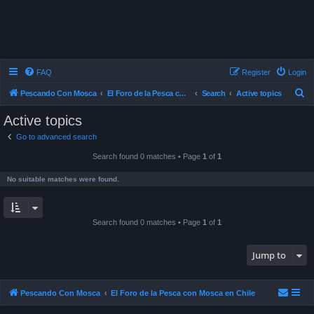
FAQ
Register
Login
S
Pescando Con Mosca
El Foro de la Pesca con Mosca en Chile
Search
Active topics
e
Active topics
a
Go to advanced search
r
Search found 0 matches • Page
1
of
1
c
h
No suitable matches were found.
Search found 0 matches • Page
1
of
1
Jump to
Pescando Con Mosca
El Foro de la Pesca con Mosca en Chile