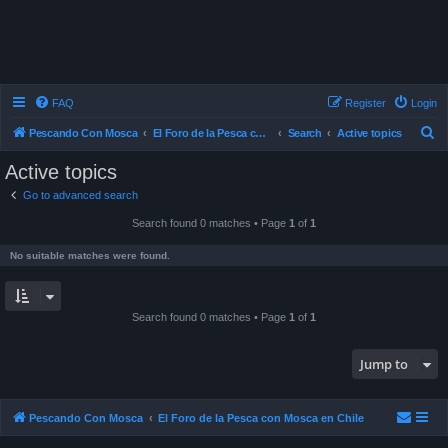
FAQ
Register
Login
S
Pescando Con Mosca
El Foro de la Pesca con Mosca en Chile
Search
Active topics
e
Active topics
a
Go to advanced search
r
Search found 0 matches • Page
1
of
1
c
h
No suitable matches were found.
Search found 0 matches • Page
1
of
1
Jump to
Pescando Con Mosca
El Foro de la Pesca con Mosca en Chile