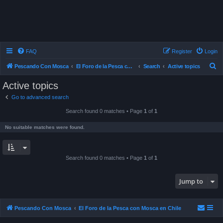
FAQ
Register
Login
S
Pescando Con Mosca
El Foro de la Pesca con Mosca en Chile
Search
Active topics
e
Active topics
a
Go to advanced search
r
Search found 0 matches • Page
1
of
1
c
h
No suitable matches were found.
Search found 0 matches • Page
1
of
1
Jump to
Pescando Con Mosca
El Foro de la Pesca con Mosca en Chile