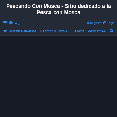
Pescando Con Mosca - Sitio dedicado a la
Pesca con Mosca
FAQ
Register
Login
S
Pescando Con Mosca
El Foro de la Pesca con Mosca en Chile
Search
Active topics
e
a
r
c
h