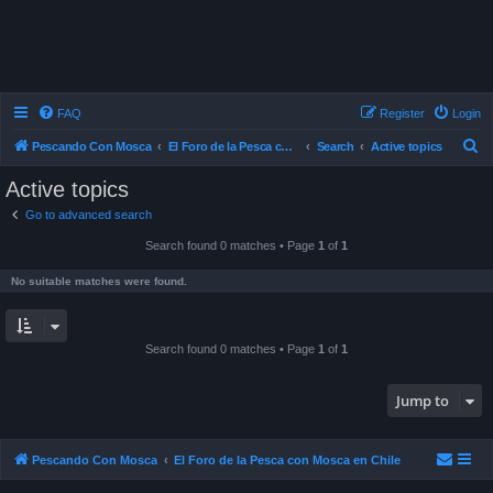
FAQ
Register
Login
S
Pescando Con Mosca
El Foro de la Pesca con Mosca en Chile
Search
Active topics
e
Active topics
a
Go to advanced search
r
Search found 0 matches • Page
1
of
1
c
h
No suitable matches were found.
Search found 0 matches • Page
1
of
1
Jump to
Pescando Con Mosca
El Foro de la Pesca con Mosca en Chile