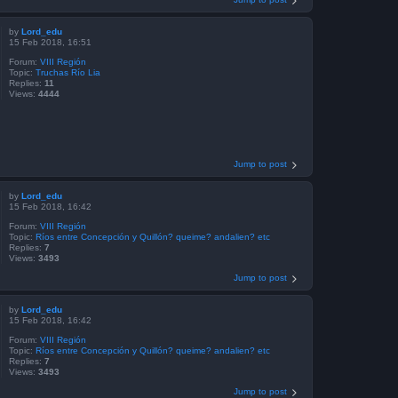
by
Lord_edu
15 Feb 2018, 16:51
Forum:
VIII Región
Topic:
Truchas Río Lia
Replies:
11
Views:
4444
Jump to post
by
Lord_edu
15 Feb 2018, 16:42
Forum:
VIII Región
Topic:
Ríos entre Concepción y Quillón? queime? andalien? etc
Replies:
7
Views:
3493
Jump to post
by
Lord_edu
15 Feb 2018, 16:42
Forum:
VIII Región
Topic:
Ríos entre Concepción y Quillón? queime? andalien? etc
Replies:
7
Views:
3493
Jump to post