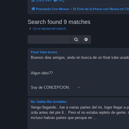
Quick links
FAQ
Pescando Con Mosca
El Foro de la Pesca con Mosca en Ch
Search found 9 matches
Go to advanced search
Search
Advanced search
Float Tube busco
Buenos dias amigos, ando en busca de un float tube usad
Algun dato??
Soy de CONCEPCION.
Re: Salida Rio Andalien
Vengo llegando...fue a varias partes del rio, logre llegar
izda antes del pte 6... Pero el rio estaba repleto de gente
incluso habían partes que pesque en ...