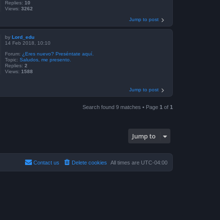
Replies:
10
Views:
3262
Jump to post
by
Lord_edu
14 Feb 2018, 10:10
Forum:
¿Eres nuevo? Preséntate aquí.
Topic:
Saludos, me presento.
Replies:
2
Views:
1588
Jump to post
Search found 9 matches • Page
1
of
1
Jump to
Contact us
Delete cookies
All times are
UTC-04:00