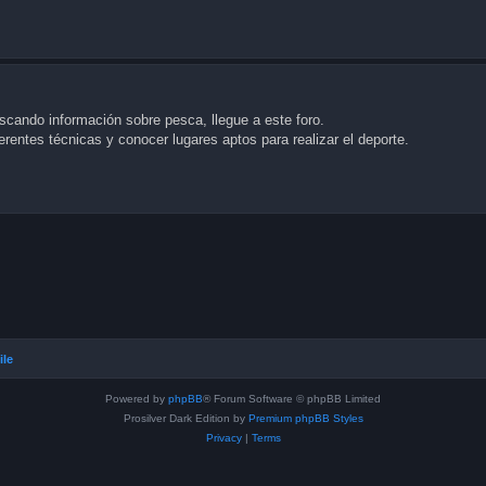
scando información sobre pesca, llegue a este foro.
rentes técnicas y conocer lugares aptos para realizar el deporte.
ile
Powered by
phpBB
® Forum Software © phpBB Limited
Prosilver Dark Edition by
Premium phpBB Styles
Privacy
|
Terms