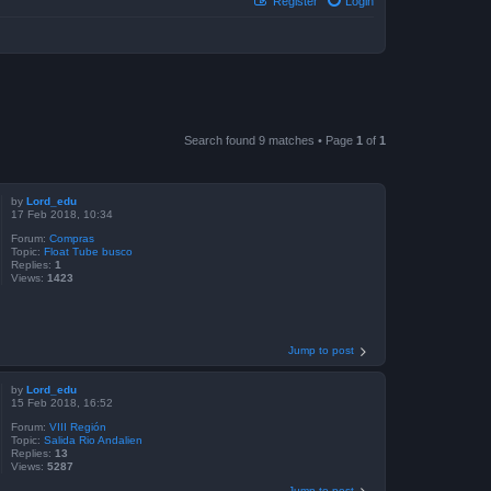
Register
Login
Search found 9 matches • Page
1
of
1
by
Lord_edu
17 Feb 2018, 10:34
Forum:
Compras
Topic:
Float Tube busco
Replies:
1
Views:
1423
Jump to post
by
Lord_edu
15 Feb 2018, 16:52
Forum:
VIII Región
Topic:
Salida Rio Andalien
Replies:
13
Views:
5287
Jump to post