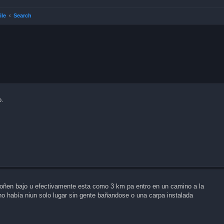
ile
Search
o.
 a poñen bajo u efectivamente esta como 3 km pa entro en un camino a la
, no había niun solo lugar sin gente bañandose o una carpa instalada