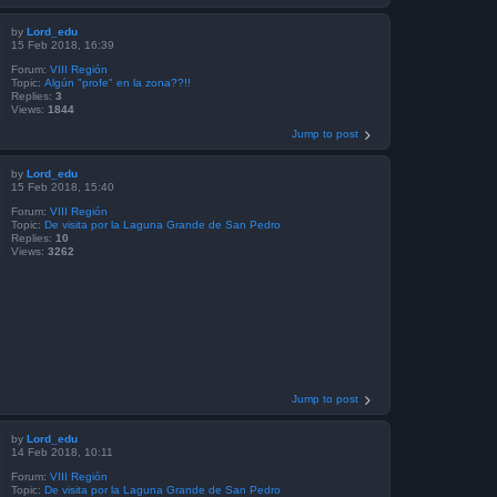
by
Lord_edu
15 Feb 2018, 16:39
Forum:
VIII Región
Topic:
Algún "profe" en la zona??!!
Replies:
3
Views:
1844
Jump to post
by
Lord_edu
15 Feb 2018, 15:40
Forum:
VIII Región
Topic:
De visita por la Laguna Grande de San Pedro
Replies:
10
Views:
3262
Jump to post
by
Lord_edu
14 Feb 2018, 10:11
Forum:
VIII Región
Topic:
De visita por la Laguna Grande de San Pedro