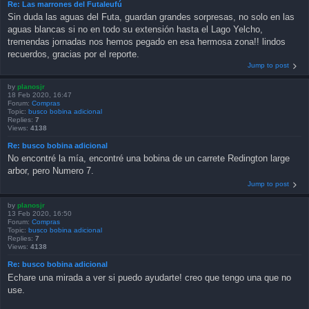
Re: Las marrones del Futaleufú
Sin duda las aguas del Futa, guardan grandes sorpresas, no solo en las
aguas blancas si no en todo su extensión hasta el Lago Yelcho,
tremendas jornadas nos hemos pegado en esa hermosa zona!! lindos
recuerdos, gracias por el reporte.
Jump to post
by
planosjr
18 Feb 2020, 16:47
Forum:
Compras
Topic:
busco bobina adicional
Replies:
7
Views:
4138
Re: busco bobina adicional
No encontré la mía, encontré una bobina de un carrete Redington large
arbor, pero Numero 7.
Jump to post
by
planosjr
13 Feb 2020, 16:50
Forum:
Compras
Topic:
busco bobina adicional
Replies:
7
Views:
4138
Re: busco bobina adicional
Echare una mirada a ver si puedo ayudarte! creo que tengo una que no
use.