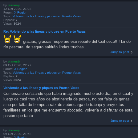
by
planosjr
12 Oct 2020, 21:28
Forum:
X Region
Topic:
Volviendo a las líneas y piques en Puerto Varas
Replies:
7
Views:
3024
Re: Volviendo a las líneas y piques en Puerto Varas
gracias, gracias, esperaré ese reporte del Coihueco!!!! Lindo
río pescara, de seguro saldrán lindas truchas
Jump to post
by
planosjr
09 Oct 2020, 22:27
Forum:
X Region
Topic:
Volviendo a las líneas y piques en Puerto Varas
Replies:
7
Views:
3024
Volviendo a las líneas y piques en Puerto Varas
Comenzare señalando que había imaginado mucho este día, en el cual y
luego de casi tres años de abstinencia de pesca, no por falta de ganas
sino por falta de tiempo a raíz de sobrecarga de trabajo y proyectos
familiares en los que me encuentro abocado, volvería a disfrutar de esta
pasión que tanto ...
Jump to post
by
planosjr
09 Oct 2020, 21:58
Forum:
X Region