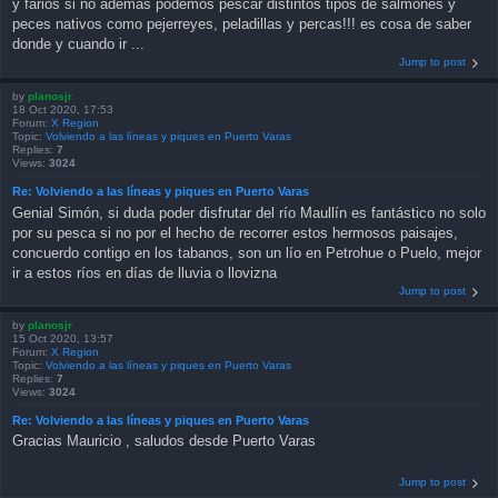
y farios si no ademas podemos pescar distintos tipos de salmones y
peces nativos como pejerreyes, peladillas y percas!!! es cosa de saber
donde y cuando ir ...
Jump to post
by
planosjr
18 Oct 2020, 17:53
Forum:
X Region
Topic:
Volviendo a las líneas y piques en Puerto Varas
Replies:
7
Views:
3024
Re: Volviendo a las líneas y piques en Puerto Varas
Genial Simón, si duda poder disfrutar del río Maullín es fantástico no solo
por su pesca si no por el hecho de recorrer estos hermosos paisajes,
concuerdo contigo en los tabanos, son un lío en Petrohue o Puelo, mejor
ir a estos ríos en días de lluvia o llovizna
Jump to post
by
planosjr
15 Oct 2020, 13:57
Forum:
X Region
Topic:
Volviendo a las líneas y piques en Puerto Varas
Replies:
7
Views:
3024
Re: Volviendo a las líneas y piques en Puerto Varas
Gracias Mauricio , saludos desde Puerto Varas
Jump to post