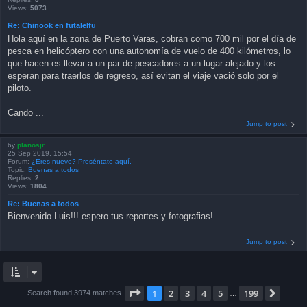
Views:
5073
Re: Chinook en futalelfu
Hola aquí en la zona de Puerto Varas, cobran como 700 mil por el día de
pesca en helicóptero con una autonomía de vuelo de 400 kilómetros, lo
que hacen es llevar a un par de pescadores a un lugar alejado y los
esperan para traerlos de regreso, así evitan el viaje vació solo por el
piloto.
Cando ...
Jump to post
by
planosjr
25 Sep 2019, 15:54
Forum:
¿Eres nuevo? Preséntate aquí.
Topic:
Buenas a todos
Replies:
2
Views:
1804
Re: Buenas a todos
Bienvenido Luis!!! espero tus reportes y fotografias!
Jump to post
Page
1
of
199
1
2
3
4
5
199
Next
Search found 3974 matches
…