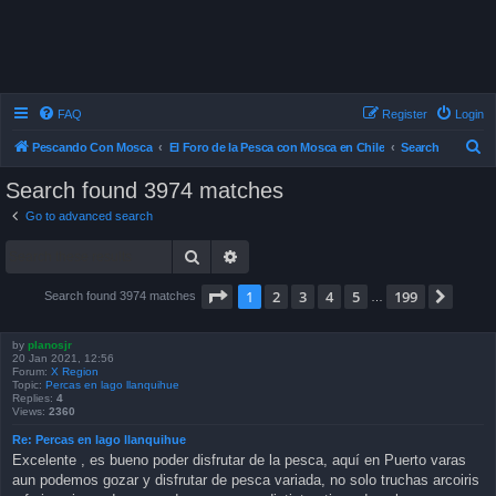
FAQ
Register
Login
S
Pescando Con Mosca
El Foro de la Pesca con Mosca en Chile
Search
e
Search found 3974 matches
a
Go to advanced search
r
Search
Advanced search
c
h
Page
1
of
199
1
2
3
4
5
199
Next
Search found 3974 matches
…
by
planosjr
20 Jan 2021, 12:56
Forum:
X Region
Topic:
Percas en lago llanquihue
Replies:
4
Views:
2360
Re: Percas en lago llanquihue
Excelente , es bueno poder disfrutar de la pesca, aquí en Puerto varas
aun podemos gozar y disfrutar de pesca variada, no solo truchas arcoiris