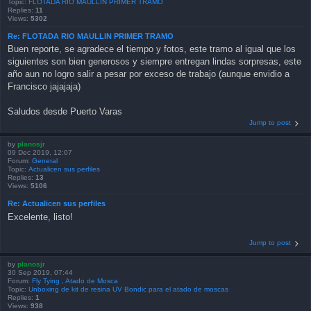
Topic:
FLOTADA RIO MAULLIN PRIMER TRAMO
Replies:
11
Views:
5302
Re: FLOTADA RIO MAULLIN PRIMER TRAMO
Buen reporte, se agradece el tiempo y fotos, este tramo al igual que los
siguientes son bien generosos y siempre entregan lindas sorpresas, este
año aun no logro salir a pesar por exceso de trabajo (aunque envidio a
Francisco jajajaja)
Saludos desde Puerto Varas
Jump to post
by
planosjr
09 Dec 2019, 12:07
Forum:
General
Topic:
Actualicen sus perfiles
Replies:
13
Views:
5106
Re: Actualicen sus perfiles
Excelente, listo!
Jump to post
by
planosjr
30 Sep 2019, 07:44
Forum:
Fly Tying , Atado de Mosca
Topic:
Unboxing de kit de resina UV Bondic para el atado de moscas
Replies:
1
Views:
938