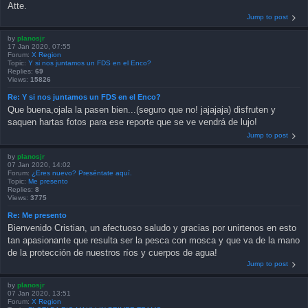
Atte.
Jump to post
by
planosjr
17 Jan 2020, 07:55
Forum:
X Region
Topic:
Y si nos juntamos un FDS en el Enco?
Replies:
69
Views:
15826
Re: Y si nos juntamos un FDS en el Enco?
Que buena,ojala la pasen bien...(seguro que no! jajajaja) disfruten y
saquen hartas fotos para ese reporte que se ve vendrá de lujo!
Jump to post
by
planosjr
07 Jan 2020, 14:02
Forum:
¿Eres nuevo? Preséntate aquí.
Topic:
Me presento
Replies:
8
Views:
3775
Re: Me presento
Bienvenido Cristian, un afectuoso saludo y gracias por unirtenos en esto
tan apasionante que resulta ser la pesca con mosca y que va de la mano
de la protección de nuestros ríos y cuerpos de agua!
Jump to post
by
planosjr
07 Jan 2020, 13:51
Forum:
X Region