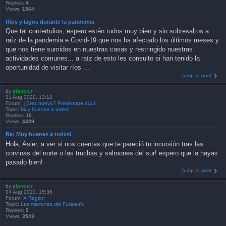
Replies:
4
Views:
1864
Ríos y lagos durante la pandemia
Que tal contertulios, espero estén todos muy bien y sin sobresaltos a
raíz de la pandemia e Covid-19 que nos ha afectado los últimos meses y
que nos tiene sumidos en nuestras casas y restringido nuestras
actividades comunes... a raíz de esto les consulto si han tenido la
oportunidad de visitar ríos ...
Jump to post
by
planosjr
31 Aug 2020, 13:12
Forum:
¿Eres nuevo? Preséntate aquí.
Topic:
Muy buenas a todxs!
Replies:
10
Views:
4489
Re: Muy buenas a todxs!
Hola, Asier, a ver si nos cuentas que te pareció tu incursión tras las
corvinas del norte o las truchas y salmones del sur! espero que la hayas
pasado bien!
Jump to post
by
planosjr
04 Aug 2020, 15:36
Forum:
X Region
Topic:
Las marrones del Futaleufú
Replies:
9
Views:
3543