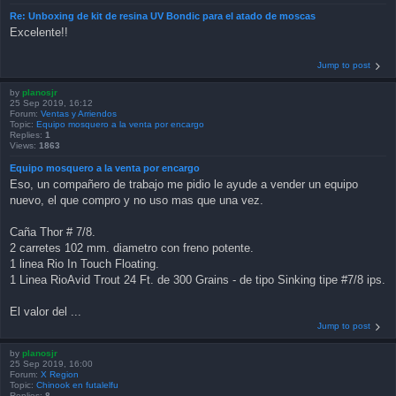
Re: Unboxing de kit de resina UV Bondic para el atado de moscas
Excelente!!
Jump to post
by
planosjr
25 Sep 2019, 16:12
Forum:
Ventas y Arriendos
Topic:
Equipo mosquero a la venta por encargo
Replies:
1
Views:
1863
Equipo mosquero a la venta por encargo
Eso, un compañero de trabajo me pidio le ayude a vender un equipo
nuevo, el que compro y no uso mas que una vez.
Caña Thor # 7/8.
2 carretes 102 mm. diametro con freno potente.
1 linea Rio In Touch Floating.
1 Linea RioAvid Trout 24 Ft. de 300 Grains - de tipo Sinking tipe #7/8 ips.
El valor del ...
Jump to post
by
planosjr
25 Sep 2019, 16:00
Forum:
X Region
Topic:
Chinook en futalelfu
Replies:
8