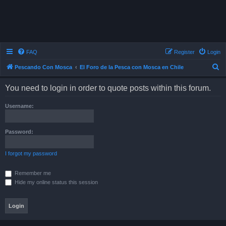
FAQ
Register
Login
S
Pescando Con Mosca
El Foro de la Pesca con Mosca en Chile
e
You need to login in order to quote posts within this forum.
a
r
Username:
c
h
Password:
I forgot my password
Remember me
Hide my online status this session