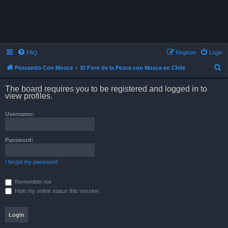
FAQ
Register
Login
S
Pescando Con Mosca
El Foro de la Pesca con Mosca en Chile
e
The board requires you to be registered and logged in to
a
view profiles.
r
Username:
c
h
Password:
I forgot my password
Remember me
Hide my online status this session