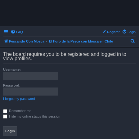
FAQ
Register
Login
S
Pescando Con Mosca
El Foro de la Pesca con Mosca en Chile
e
The board requires you to be registered and logged in to
a
view profiles.
r
Username:
c
h
Password:
I forgot my password
Remember me
Hide my online status this session