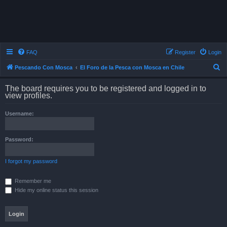
FAQ
Register
Login
S
Pescando Con Mosca
El Foro de la Pesca con Mosca en Chile
e
The board requires you to be registered and logged in to
a
view profiles.
r
Username:
c
h
Password:
I forgot my password
Remember me
Hide my online status this session