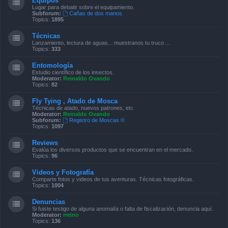
Equipos
Lugar para debatir sobre el equipamiento.
Subforum:
Cañas de dos manos
Topics:
1895
Técnicas
Lanzamiento, lectura de aguas... muestranos tu truco ...
Topics:
333
Entomología
Estudio científico de los insectos.
Moderator:
Reinaldo Ovando
Topics:
82
Fly Tying , Atado de Mosca
Técnicas de atado, nuevos patrones, etc.
Moderator:
Reinaldo Ovando
Subforum:
Registro de Moscas ©
Topics:
1097
Reviews
Evalúa los diversos productos que se encuentran en el mercado.
Topics:
96
Videos y Fotografía
Comparte fotos y videos de tus aventuras. Técnicas fotográficas.
Topics:
1004
Denuncias
Si fuiste testigo de alguna anomalía o falta de fiscalización, denuncia aquí.
Moderator:
rreino
Topics:
136