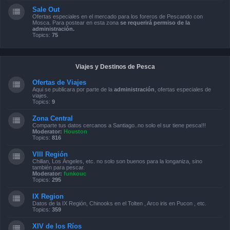
Sale Out
Ofertas especiales en el mercado para los foreros de Pescando con
Mosca. Para postear en esta zona
se requerirá permiso de la
administración.
Topics:
75
Viajes y Destinos de Pesca
Ofertas de Viajes
Aqui se publicara por parte de la
administración
, ofertas especiales de
viajes.
Topics:
9
Zona Central
Comparte tus datos cercanos a Santiago..no solo el sur tiene pesca!!!
Moderator:
Houston
Topics:
816
VIII Región
Chillan, Los Ángeles, etc. no solo son buenos para la longaniza, sino
también para pescar.
Moderator:
funkouc
Topics:
295
IX Region
Datos de la IX Región, Chinooks en el Tolten , Arco iris en Pucon , etc.
Topics:
359
XIV de los Ríos