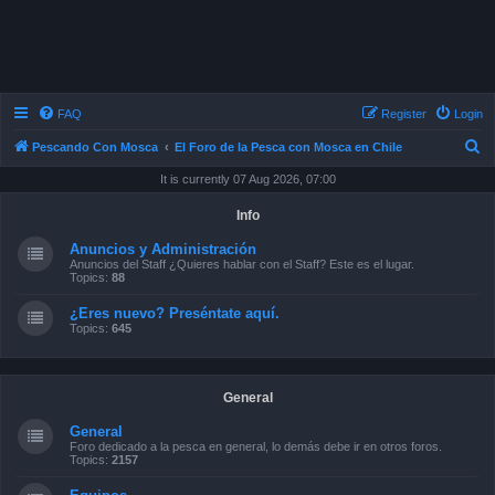
FAQ
Register
Login
S
Pescando Con Mosca
El Foro de la Pesca con Mosca en Chile
e
It is currently 07 Aug 2026, 07:00
a
Info
r
Anuncios y Administración
c
Anuncios del Staff ¿Quieres hablar con el Staff? Este es el lugar.
Topics:
88
h
¿Eres nuevo? Preséntate aquí.
Topics:
645
General
General
Foro dedicado a la pesca en general, lo demás debe ir en otros foros.
Topics:
2157