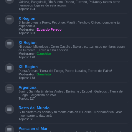
Valdivia, Panguipulli, Río Bueno, Ranco, Futrono, Paillaco y tantos otros
hermosos lugares de esta región.
Topics:
104
X Region
Si fuiste o vas a Puelo, Petrohue, Maullin, Yelcho o Chiloe...comparte tu
experiencia.
Moderator:
Eduardo Peredo
Topics:
593
XI Region
Ñireguao, Misterioso , Cerro Castillo , Baker , etc ...si esos nombres están
en tu mente ...entra a esta sección.
Moderator:
Gaushito
Topics:
170
XII Region
Punta Arenas, Tierra del Fuego, Puerto Natales, Torres del Paine!
Moderator:
Gaushito
Topics:
178
Argentina
Junin , San Martin de los Andes , Bariloche , Esquel , Gallegos , Tierra del
Fuego....Argentina se vive
Topics:
117
Resto del Mundo
Si tu billetera es honda y tu mente esta en el Caribe , Norteamérica , Asia
...comparte tu dato acá
Topics:
50
Pesca en el Mar