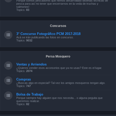
Porque somos pescadores que hemos desarrollado distintas técnicas de
pesca para así no tener que encerrarnos en la veda de truchas y
salmones!
Topics:
83
Concursos
3° Concurso Fotográfico PCM 2017-2018
Acá se irán publicando las fotos en concurso.
Topics:
9032
Persa Mosquero
Ventas y Arriendos
¿Quieres vender esos accesorios que ya no usas? Este es el lugar.
Topics:
2074
Compras
¿Buscas algo en especial? Tal vez los amigos mosqueros tengan algo.
Topics:
747
Bolsa de Trabajo
Porque siempre hay alguien que nos necesita... o alguna peguita que
queremos realizar.
Topics:
82