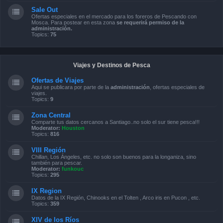
Sale Out
Ofertas especiales en el mercado para los foreros de Pescando con
Mosca. Para postear en esta zona
se requerirá permiso de la
administración.
Topics:
75
Viajes y Destinos de Pesca
Ofertas de Viajes
Aqui se publicara por parte de la
administración
, ofertas especiales de
viajes.
Topics:
9
Zona Central
Comparte tus datos cercanos a Santiago..no solo el sur tiene pesca!!!
Moderator:
Houston
Topics:
816
VIII Región
Chillan, Los Ángeles, etc. no solo son buenos para la longaniza, sino
también para pescar.
Moderator:
funkouc
Topics:
295
IX Region
Datos de la IX Región, Chinooks en el Tolten , Arco iris en Pucon , etc.
Topics:
359
XIV de los Ríos