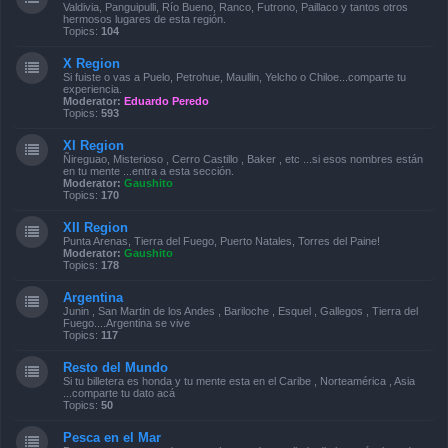
Valdivia, Panguipulli, Río Bueno, Ranco, Futrono, Paillaco y tantos otros
hermosos lugares de esta región.
Topics:
104
X Region
Si fuiste o vas a Puelo, Petrohue, Maullin, Yelcho o Chiloe...comparte tu
experiencia.
Moderator:
Eduardo Peredo
Topics:
593
XI Region
Ñireguao, Misterioso , Cerro Castillo , Baker , etc ...si esos nombres están
en tu mente ...entra a esta sección.
Moderator:
Gaushito
Topics:
170
XII Region
Punta Arenas, Tierra del Fuego, Puerto Natales, Torres del Paine!
Moderator:
Gaushito
Topics:
178
Argentina
Junin , San Martin de los Andes , Bariloche , Esquel , Gallegos , Tierra del
Fuego....Argentina se vive
Topics:
117
Resto del Mundo
Si tu billetera es honda y tu mente esta en el Caribe , Norteamérica , Asia
...comparte tu dato acá
Topics:
50
Pesca en el Mar