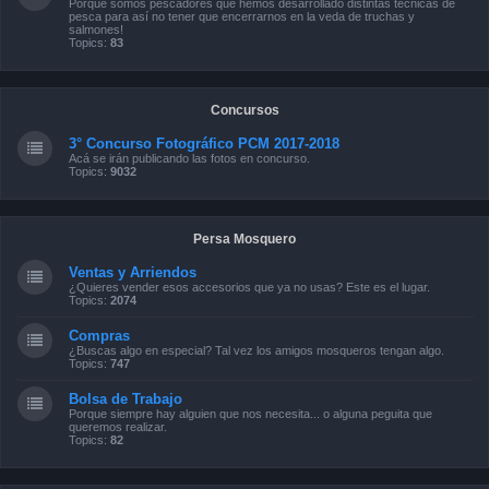
Porque somos pescadores que hemos desarrollado distintas técnicas de
pesca para así no tener que encerrarnos en la veda de truchas y
salmones!
Topics:
83
Concursos
3° Concurso Fotográfico PCM 2017-2018
Acá se irán publicando las fotos en concurso.
Topics:
9032
Persa Mosquero
Ventas y Arriendos
¿Quieres vender esos accesorios que ya no usas? Este es el lugar.
Topics:
2074
Compras
¿Buscas algo en especial? Tal vez los amigos mosqueros tengan algo.
Topics:
747
Bolsa de Trabajo
Porque siempre hay alguien que nos necesita... o alguna peguita que
queremos realizar.
Topics:
82