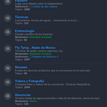
Equipos
Lugar para debatir sobre el equipamiento.
Subforum:
Cañas de dos manos
Topics:
1895
Técnicas
Lanzamiento, lectura de aguas... muestranos tu truco ...
Topics:
333
Entomología
Estudio científico de los insectos.
Moderator:
Reinaldo Ovando
Topics:
82
Fly Tying , Atado de Mosca
Técnicas de atado, nuevos patrones, etc.
Moderator:
Reinaldo Ovando
Subforum:
Registro de Moscas ©
Topics:
1097
Reviews
Evalúa los diversos productos que se encuentran en el mercado.
Topics:
96
Videos y Fotografía
Comparte fotos y videos de tus aventuras. Técnicas fotográficas.
Topics:
1004
Denuncias
Si fuiste testigo de alguna anomalía o falta de fiscalización, denuncia aquí.
Moderator:
rreino
Topics:
136