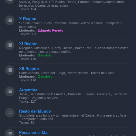
Valdivia, Panguipulli, Río Bueno, Ranco, Futrono, Paillaco y tantos otros
hermosos lugares de esta región.
Topics:
104
X Region
Si fuiste o vas a Puelo, Petrohue, Maullin, Yelcho o Chiloe...comparte tu
experiencia.
Moderator:
Eduardo Peredo
Topics:
593
XI Region
Ñireguao, Misterioso , Cerro Castillo , Baker , etc ...si esos nombres están
en tu mente ...entra a esta sección.
Moderator:
Gaushito
Topics:
170
XII Region
Punta Arenas, Tierra del Fuego, Puerto Natales, Torres del Paine!
Moderator:
Gaushito
Topics:
178
Argentina
Junin , San Martin de los Andes , Bariloche , Esquel , Gallegos , Tierra del
Fuego....Argentina se vive
Topics:
117
Resto del Mundo
Si tu billetera es honda y tu mente esta en el Caribe , Norteamérica , Asia
...comparte tu dato acá
Topics:
50
Pesca en el Mar