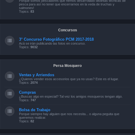
Porque somos pescadores que hemos desarrollado distintas técnicas de
pesca para así no tener que encerrarnos en la veda de truchas y
salmones!
Topics:
83
Concursos
3° Concurso Fotográfico PCM 2017-2018
Acá se irán publicando las fotos en concurso.
Topics:
9032
Persa Mosquero
Ventas y Arriendos
¿Quieres vender esos accesorios que ya no usas? Este es el lugar.
Topics:
2074
Compras
¿Buscas algo en especial? Tal vez los amigos mosqueros tengan algo.
Topics:
747
Bolsa de Trabajo
Porque siempre hay alguien que nos necesita... o alguna peguita que
queremos realizar.
Topics:
82