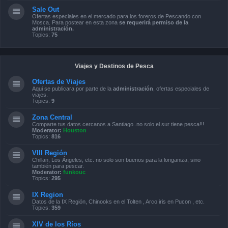
Sale Out
Ofertas especiales en el mercado para los foreros de Pescando con
Mosca. Para postear en esta zona
se requerirá permiso de la
administración.
Topics:
75
Viajes y Destinos de Pesca
Ofertas de Viajes
Aqui se publicara por parte de la
administración
, ofertas especiales de
viajes.
Topics:
9
Zona Central
Comparte tus datos cercanos a Santiago..no solo el sur tiene pesca!!!
Moderator:
Houston
Topics:
816
VIII Región
Chillan, Los Ángeles, etc. no solo son buenos para la longaniza, sino
también para pescar.
Moderator:
funkouc
Topics:
295
IX Region
Datos de la IX Región, Chinooks en el Tolten , Arco iris en Pucon , etc.
Topics:
359
XIV de los Ríos