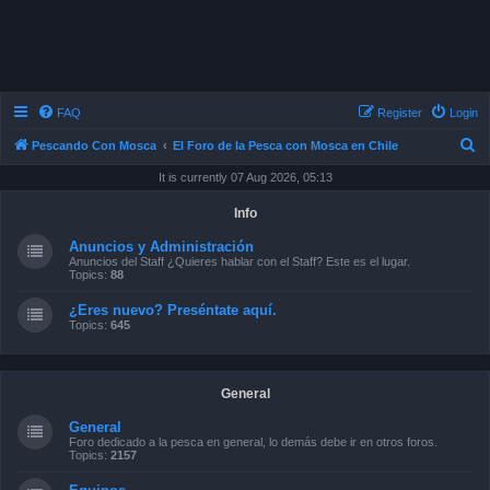
FAQ
Register
Login
S
Pescando Con Mosca
El Foro de la Pesca con Mosca en Chile
e
It is currently 07 Aug 2026, 05:13
a
Info
r
Anuncios y Administración
c
Anuncios del Staff ¿Quieres hablar con el Staff? Este es el lugar.
Topics:
88
h
¿Eres nuevo? Preséntate aquí.
Topics:
645
General
General
Foro dedicado a la pesca en general, lo demás debe ir en otros foros.
Topics:
2157