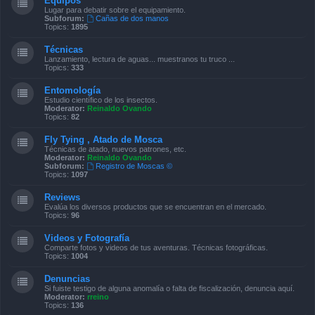
Equipos
Lugar para debatir sobre el equipamiento.
Subforum:
Cañas de dos manos
Topics:
1895
Técnicas
Lanzamiento, lectura de aguas... muestranos tu truco ...
Topics:
333
Entomología
Estudio científico de los insectos.
Moderator:
Reinaldo Ovando
Topics:
82
Fly Tying , Atado de Mosca
Técnicas de atado, nuevos patrones, etc.
Moderator:
Reinaldo Ovando
Subforum:
Registro de Moscas ©
Topics:
1097
Reviews
Evalúa los diversos productos que se encuentran en el mercado.
Topics:
96
Videos y Fotografía
Comparte fotos y videos de tus aventuras. Técnicas fotográficas.
Topics:
1004
Denuncias
Si fuiste testigo de alguna anomalía o falta de fiscalización, denuncia aquí.
Moderator:
rreino
Topics:
136