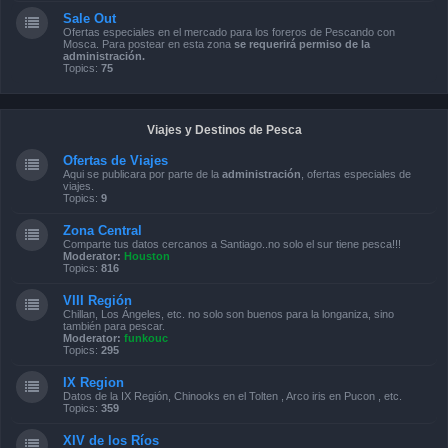
Sale Out
Ofertas especiales en el mercado para los foreros de Pescando con
Mosca. Para postear en esta zona
se requerirá permiso de la
administración.
Topics:
75
Viajes y Destinos de Pesca
Ofertas de Viajes
Aqui se publicara por parte de la
administración
, ofertas especiales de
viajes.
Topics:
9
Zona Central
Comparte tus datos cercanos a Santiago..no solo el sur tiene pesca!!!
Moderator:
Houston
Topics:
816
VIII Región
Chillan, Los Ángeles, etc. no solo son buenos para la longaniza, sino
también para pescar.
Moderator:
funkouc
Topics:
295
IX Region
Datos de la IX Región, Chinooks en el Tolten , Arco iris en Pucon , etc.
Topics:
359
XIV de los Ríos