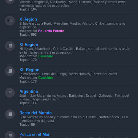
Valdivia, Panguipulli, Río Bueno, Ranco, Futrono, Paillaco y tantos otros
hermosos lugares de esta región.
Topics:
104
X Region
Si fuiste o vas a Puelo, Petrohue, Maullin, Yelcho o Chiloe...comparte tu
experiencia.
Moderator:
Eduardo Peredo
Topics:
593
XI Region
Ñireguao, Misterioso , Cerro Castillo , Baker , etc ...si esos nombres están
en tu mente ...entra a esta sección.
Moderator:
Gaushito
Topics:
170
XII Region
Punta Arenas, Tierra del Fuego, Puerto Natales, Torres del Paine!
Moderator:
Gaushito
Topics:
178
Argentina
Junin , San Martin de los Andes , Bariloche , Esquel , Gallegos , Tierra del
Fuego....Argentina se vive
Topics:
117
Resto del Mundo
Si tu billetera es honda y tu mente esta en el Caribe , Norteamérica , Asia
...comparte tu dato acá
Topics:
50
Pesca en el Mar