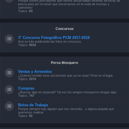
Porque somos pescadores que hemos desarrollado distintas técnicas de
pesca para así no tener que encerrarnos en la veda de truchas y
salmones!
Topics:
83
Concursos
3° Concurso Fotográfico PCM 2017-2018
Acá se irán publicando las fotos en concurso.
Topics:
9032
Persa Mosquero
Ventas y Arriendos
¿Quieres vender esos accesorios que ya no usas? Este es el lugar.
Topics:
2074
Compras
¿Buscas algo en especial? Tal vez los amigos mosqueros tengan algo.
Topics:
747
Bolsa de Trabajo
Porque siempre hay alguien que nos necesita... o alguna peguita que
queremos realizar.
Topics:
82