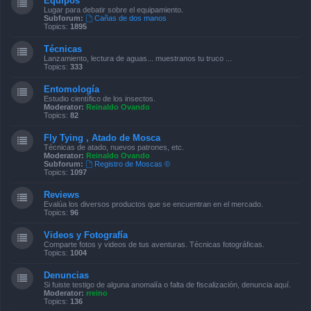
Equipos
Lugar para debatir sobre el equipamiento.
Subforum:
Cañas de dos manos
Topics:
1895
Técnicas
Lanzamiento, lectura de aguas... muestranos tu truco ...
Topics:
333
Entomología
Estudio científico de los insectos.
Moderator:
Reinaldo Ovando
Topics:
82
Fly Tying , Atado de Mosca
Técnicas de atado, nuevos patrones, etc.
Moderator:
Reinaldo Ovando
Subforum:
Registro de Moscas ©
Topics:
1097
Reviews
Evalúa los diversos productos que se encuentran en el mercado.
Topics:
96
Videos y Fotografía
Comparte fotos y videos de tus aventuras. Técnicas fotográficas.
Topics:
1004
Denuncias
Si fuiste testigo de alguna anomalía o falta de fiscalización, denuncia aquí.
Moderator:
rreino
Topics:
136