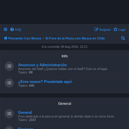
FAQ
Register
Login
S
Pescando Con Mosca
El Foro de la Pesca con Mosca en Chile
e
It is currently 06 Aug 2026, 23:21
a
Info
r
Anuncios y Administración
c
Anuncios del Staff ¿Quieres hablar con el Staff? Este es el lugar.
Topics:
88
h
¿Eres nuevo? Preséntate aquí.
Topics:
645
General
General
Foro dedicado a la pesca en general, lo demás debe ir en otros foros.
Topics:
2157