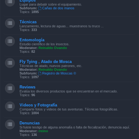
Equipos
Lugar para debatir sobre el equipamiento.
Subforum:
Cañas de dos manos
Topics:
1895
Técnicas
Lanzamiento, lectura de aguas... muestranos tu truco ...
Topics:
333
Entomología
Estudio científico de los insectos.
Moderator:
Reinaldo Ovando
Topics:
82
Fly Tying , Atado de Mosca
Técnicas de atado, nuevos patrones, etc.
Moderator:
Reinaldo Ovando
Subforum:
Registro de Moscas ©
Topics:
1097
Reviews
Evalúa los diversos productos que se encuentran en el mercado.
Topics:
96
Videos y Fotografía
Comparte fotos y videos de tus aventuras. Técnicas fotográficas.
Topics:
1004
Denuncias
Si fuiste testigo de alguna anomalía o falta de fiscalización, denuncia aquí.
Moderator:
rreino
Topics:
136