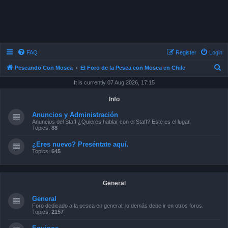
FAQ
Register
Login
S
Pescando Con Mosca
El Foro de la Pesca con Mosca en Chile
e
It is currently 07 Aug 2026, 17:15
a
Info
r
Anuncios y Administración
c
Anuncios del Staff ¿Quieres hablar con el Staff? Este es el lugar.
Topics:
88
h
¿Eres nuevo? Preséntate aquí.
Topics:
645
General
General
Foro dedicado a la pesca en general, lo demás debe ir en otros foros.
Topics:
2157