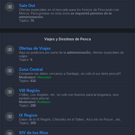
Sale Out
Ofertas especiales en el mercado para los foreros de Pescando con
Mosca. Para postear en esta zona
se requerirá permiso de la
administración.
Topics:
75
Viajes y Destinos de Pesca
Ofertas de Viajes
Aqui se publicara por parte de la
administración
, ofertas especiales de
viajes.
Topics:
9
Zona Central
Comparte tus datos cercanos a Santiago..no solo el sur tiene pesca!!!
Moderator:
Houston
Topics:
816
VIII Región
Chillan, Los Ángeles, etc. no solo son buenos para la longaniza, sino
también para pescar.
Moderator:
funkouc
Topics:
295
IX Region
Datos de la IX Región, Chinooks en el Tolten , Arco iris en Pucon , etc.
Topics:
359
XIV de los Ríos