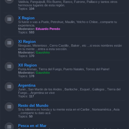
Valdivia, Panguipulli, Río Bueno, Ranco, Futrono, Paillaco y tantos otros
hermosos lugares de esta región.
Topics:
104
X Region
Si fuiste o vas a Puelo, Petrohue, Maullin, Yelcho o Chiloe...comparte tu
experiencia.
Moderator:
Eduardo Peredo
Topics:
593
XI Region
Ñireguao, Misterioso , Cerro Castillo , Baker , etc ...si esos nombres están
en tu mente ...entra a esta sección.
Moderator:
Gaushito
Topics:
170
XII Region
Punta Arenas, Tierra del Fuego, Puerto Natales, Torres del Paine!
Moderator:
Gaushito
Topics:
178
Argentina
Junin , San Martin de los Andes , Bariloche , Esquel , Gallegos , Tierra del
Fuego....Argentina se vive
Topics:
117
Resto del Mundo
Si tu billetera es honda y tu mente esta en el Caribe , Norteamérica , Asia
...comparte tu dato acá
Topics:
50
Pesca en el Mar