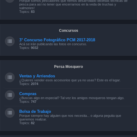
Porque somos pescadores que hemos desarrollado distintas técnicas de
pesca para así no tener que encerrarnos en la veda de truchas y
salmones!
Topics:
83
Concursos
3° Concurso Fotográfico PCM 2017-2018
Acá se irán publicando las fotos en concurso.
Topics:
9032
Persa Mosquero
Ventas y Arriendos
¿Quieres vender esos accesorios que ya no usas? Este es el lugar.
Topics:
2074
Compras
¿Buscas algo en especial? Tal vez los amigos mosqueros tengan algo.
Topics:
747
Bolsa de Trabajo
Porque siempre hay alguien que nos necesita... o alguna peguita que
queremos realizar.
Topics:
82