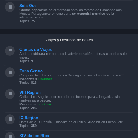
Sale Out
Ofertas especiales en el mercado para los foreros de Pescando con
Mosca. Para postear en esta zona
se requerirá permiso de la
administración.
Topics:
75
Viajes y Destinos de Pesca
Ofertas de Viajes
Aqui se publicara por parte de la
administración
, ofertas especiales de
viajes.
Topics:
9
Zona Central
Comparte tus datos cercanos a Santiago..no solo el sur tiene pesca!!!
Moderator:
Houston
Topics:
816
VIII Región
Chillan, Los Ángeles, etc. no solo son buenos para la longaniza, sino
también para pescar.
Moderator:
funkouc
Topics:
295
IX Region
Datos de la IX Región, Chinooks en el Tolten , Arco iris en Pucon , etc.
Topics:
359
XIV de los Ríos