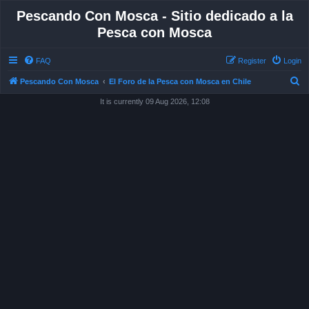
Pescando Con Mosca - Sitio dedicado a la
Pesca con Mosca
FAQ
Register
Login
S
Pescando Con Mosca
El Foro de la Pesca con Mosca en Chile
e
It is currently 09 Aug 2026, 12:08
a
r
c
h