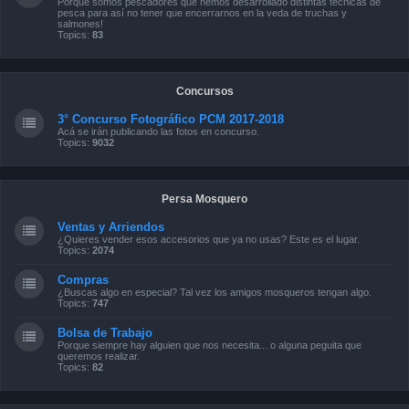
Porque somos pescadores que hemos desarrollado distintas técnicas de
pesca para así no tener que encerrarnos en la veda de truchas y
salmones!
Topics:
83
Concursos
3° Concurso Fotográfico PCM 2017-2018
Acá se irán publicando las fotos en concurso.
Topics:
9032
Persa Mosquero
Ventas y Arriendos
¿Quieres vender esos accesorios que ya no usas? Este es el lugar.
Topics:
2074
Compras
¿Buscas algo en especial? Tal vez los amigos mosqueros tengan algo.
Topics:
747
Bolsa de Trabajo
Porque siempre hay alguien que nos necesita... o alguna peguita que
queremos realizar.
Topics:
82