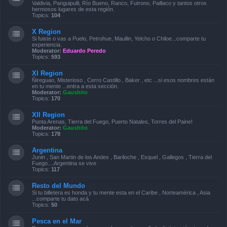
Valdivia, Panguipulli, Río Bueno, Ranco, Futrono, Paillaco y tantos otros
hermosos lugares de esta región.
Topics:
104
X Region
Si fuiste o vas a Puelo, Petrohue, Maullin, Yelcho o Chiloe...comparte tu
experiencia.
Moderator:
Eduardo Peredo
Topics:
593
XI Region
Ñireguao, Misterioso , Cerro Castillo , Baker , etc ...si esos nombres están
en tu mente ...entra a esta sección.
Moderator:
Gaushito
Topics:
170
XII Region
Punta Arenas, Tierra del Fuego, Puerto Natales, Torres del Paine!
Moderator:
Gaushito
Topics:
178
Argentina
Junin , San Martin de los Andes , Bariloche , Esquel , Gallegos , Tierra del
Fuego....Argentina se vive
Topics:
117
Resto del Mundo
Si tu billetera es honda y tu mente esta en el Caribe , Norteamérica , Asia
...comparte tu dato acá
Topics:
50
Pesca en el Mar