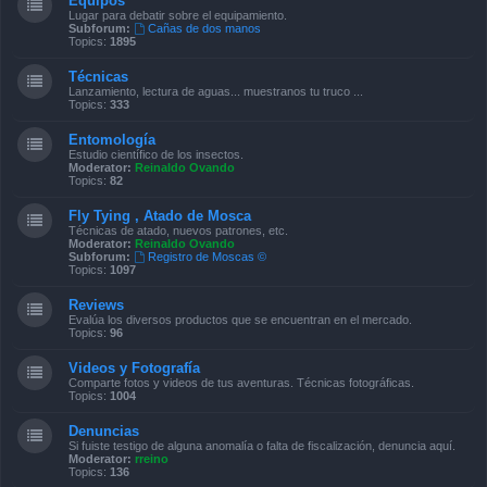
Equipos
Lugar para debatir sobre el equipamiento.
Subforum:
Cañas de dos manos
Topics:
1895
Técnicas
Lanzamiento, lectura de aguas... muestranos tu truco ...
Topics:
333
Entomología
Estudio científico de los insectos.
Moderator:
Reinaldo Ovando
Topics:
82
Fly Tying , Atado de Mosca
Técnicas de atado, nuevos patrones, etc.
Moderator:
Reinaldo Ovando
Subforum:
Registro de Moscas ©
Topics:
1097
Reviews
Evalúa los diversos productos que se encuentran en el mercado.
Topics:
96
Videos y Fotografía
Comparte fotos y videos de tus aventuras. Técnicas fotográficas.
Topics:
1004
Denuncias
Si fuiste testigo de alguna anomalía o falta de fiscalización, denuncia aquí.
Moderator:
rreino
Topics:
136